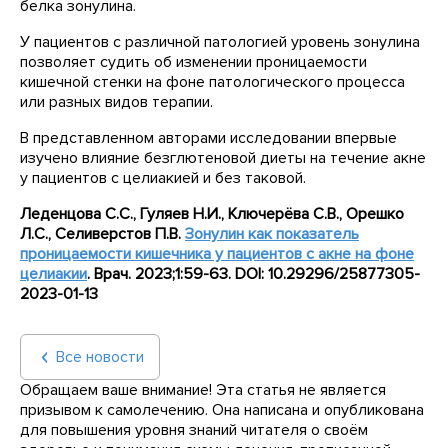
белка зонулина.
У пациентов с различной патологией уровень зонулина
позволяет судить об изменении проницаемости
кишечной стенки на фоне патологического процесса
или разных видов терапии.
В представленном авторами исследовании впервые
изучено влияние безглютеновой диеты на течение акне
у пациентов с целиакией и без таковой.
Леденцова С.С., Гуляев Н.И., Ключерёва С.В., Орешко
Л.С., Селиверстов П.В.
Зонулин как показатель
проницаемости кишечника у пациентов с акне на фоне
целиакии
. Врач. 2023;1:59-63. DOI: 10.29296/25877305-
2023-01-13
Все новости
Обращаем ваше внимание! Эта статья не является
призывом к самолечению. Она написана и опубликована
для повышения уровня знаний читателя о своём