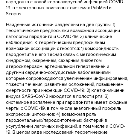
пародонта с новой коронавирусной инфекцией COVID-
19, в электронных поисковых системах PubMed и
Scopus.
Найденные источники разделены на две группы: 1)
теоретические предпосылки возможной ассоциации
патологии пародонта и COVID-19; 2) клинические
наблюдения. К теоретическим предпосылкам
возможной ассоциации относятся: 1) коморбидность
пародонтита и его тесная связь с метаболическим
синдромом, ожирением, сахарным диабетом,
атеросклерозом, артериальной гипертензией и
другими сердечно-сосудистыми заболеваниями,
которые сопровождаются увеличением инфицирования,
тяжести течения, развитием осложнений, повышением
смертности при инфекции COVID-19; 2) клетки-мишени
вируса SARS-CoV-2 находятся в полости рта; 3)
системное воспаление при пародонтите имеет сходные
черты с COVID-19, в том числе аналогичный профиль
экспрессии цитокинов; 4) возможная роль
пародонтальных/пародонтогенных бактерий в
усугублении легочных инфекций, в том числе и COVID-
19. В целом ряде исследований теоретические