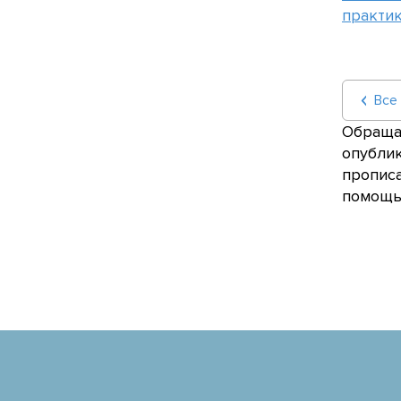
практи
Все
Обращае
опублик
прописа
помощью