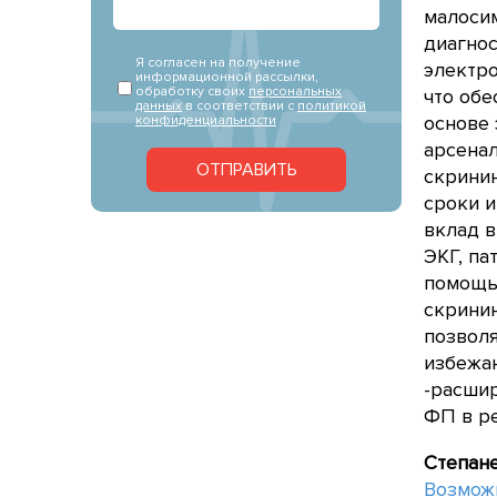
малоси
диагно
Я согласен на получение
электр
информационной рассылки,
обработку своих
персональных
что обе
данных
в соответствии с
политикой
основе
конфиденциальности
арсена
ОТПРАВИТЬ
скринин
сроки и
вклад 
ЭКГ, па
помощь
скрини
позвол
избежан
-расшир
ФП в ре
Степане
Возмож