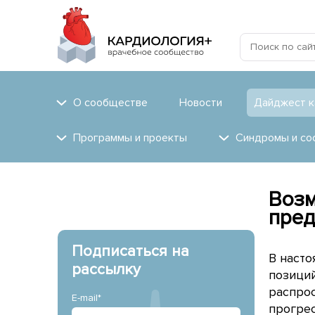
О сообществе
Новости
Дайджест к
Программы и проекты
Синдромы и со
Возм
пред
Подписаться на
В наст
рассылку
позиций
распрос
E-mail*
прогре