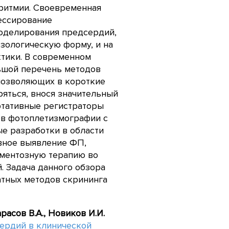
ритмии. Своевременная
ессирование
оделирования предсердий,
зологическую форму, и на
тики. В современном
ьшой перечень методов
 позволяющих в короткие
ряться, внося значительный
ртативные регистраторы
ов фотоплетизмографии с
е разработки в области
вное выявление ФП,
ментозную терапию во
. Задача данного обзора
атных методов скрининга
арасов В.А., Новиков И.И.
ердий в клинической