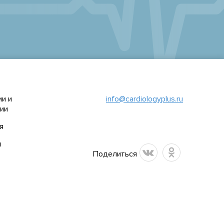
и и
info@cardiologyplus.ru
ии
я
ы
Поделиться