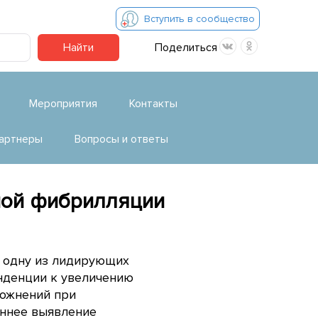
Вступить в сообщество
Найти
Поделиться
Мероприятия
Контакты
артнеры
Вопросы и ответы
ной фибрилляции
т одну из лидирующих
енденции к увеличению
ложнений при
аннее выявление