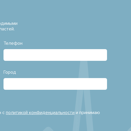
водимыми
ластей.
Телефон
Город
н с
политикой конфиденциальности
и принимаю