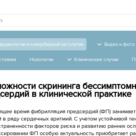
ардиологии и коморбидной патологии
Видео и фото
стояния
Нозологии
Клинические случаи
П
ожности скрининга бессимптом
сердий в клинической практике
оящее время фибрилляция предсердий (ФП) занимае
 в ряду сердечных аритмий. С учетом устойчивой т
траненности факторов риска и развитию ранних ос
ссировании ФП особую актуальность приобретает р