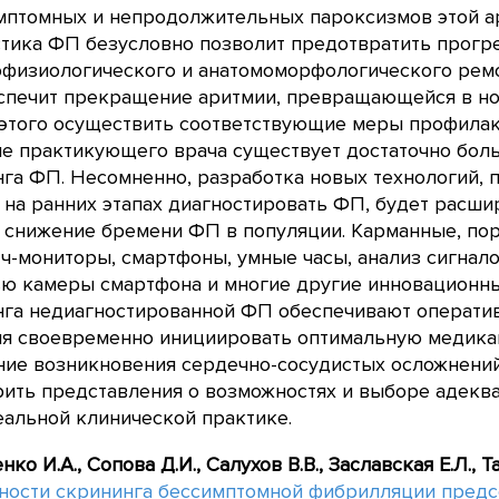
мптомных и непродолжительных пароксизмов этой а
стика ФП безусловно позволит предотвратить прогр
офизиологического и анатомоморфологического рем
спечит прекращение аритмии, превращающейся в но
 этого осуществить соответствующие меры профилак
ле практикующего врача существует достаточно бол
га ФП. Несомненно, разработка новых технологий,
 на ранних этапах диагностировать ФП, будет расши
в снижение бремени ФП в популяции. Карманные, по
тч-мониторы, смартфоны, умные часы, анализ сигнал
ю камеры смартфона и многие другие инновационны
нга недиагностированной ФП обеспечивают операти
яя своевременно инициировать оптимальную медика
ие возникновения сердечно-сосудистых осложнений
ить представления о возможностях и выборе адекв
альной клинической практике.
нко И.А., Сопова Д.И., Салухов В.В., Заславская Е.Л., Т
ности скрининга бессимптомной фибрилляции предс