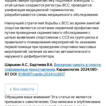
эффективную профилактику подобных эпизодов. С
этой целью создаются регистры ВСС, проводится
унификация медицинской терминологии,
разрабатываются схемы медицинского обследования.
Наилучшей стратегией борьбы с ВСС во время занятий
спортом является сочетание первичной профилактики
путем проведения скринингового обследования с
целью выявления спортсменов с ССЗ из групп риска и
правильного планирования мероприятий по оказанию
первой помощи при проведении спортивно-массовых
мероприятий, наличия на местах автоматического
наружного дефибриллятора.
Шарыкин А.С., Бадтиева В.А.
Внезапная смерть в спорте:
современные представления
.
Кардиология. 2024;1:80-
87.
DOI
:
10.18087/
cardio
.2024.1.
n
2617
Все новости
Обращаем ваше внимание! Эта статья не является
призывом к самолечению. Она написана и опубликована