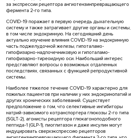
за экспрессии рецептора ангиотензинпревращающего
фермента 2-го типа.
COVID-19 поражает в первую очередь дыхательную
систему и также затрагивает другие органы и системы,
в том числе эндокринную. На сегодняшний день
актуально изучение влияния COVID-19 на эндокринную
часть поджелудочной железы, гипоталамо-
гипофизарно-надпочечниковую и гипоталамо-
гипофизарно-тиреоидную оси. Наибольший интерес
представляют вопросы о возможных отдаленных
последствиях, связанных с функцией репродуктивной
системы.
Наиболее тяжелое течение COVID-19 характерно для
пожилых пациентов при наличии у них эндокринопатий и
других хронических заболеваний. Существует
предположение о том, что селективные ингибиторы
натрий-зависимого котранспортера глюкозы 2-го типа
(SGLT-2), агонисты рецептора глюкагоноподобного
пептида-1 (GLP-1), пиоглитазон и даже инсулин могут
индуцировать сверхэкспрессию рецепторов
ангиотензинпревращающего фермента 2-го типа, что