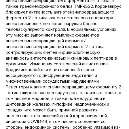
ангиотензинпревращающего фермента 2-го типа, а
также трансмембранного белка TMPRSS2. Коронавирус
блокирует активность ангиотензинпревращающего
фермента 2-го типа как естественного генератора
ангиотензиновых пептидов, нарушая баланс
гемоваскулярного контроля. В нормальных условиях
эту миссию выполняет комплекс ферментов
ангиотензинпревращающий фермент/
ангиотензинпревращающий фермент 2-го типа,
контролирующих синтез и физиологическую
активность ангиотензиновых и кининовых пептидов в
организме. Изменения соотношений ангиотензин-
брадикининовой оси и цитокиновый стресс
ассоциируются с дисфункцией эндотелия и
множественными сосудистыми нарушениями.
Рецепторы к ангиотензинпревращающему ферменту 2-
го типа широко экспрессируются в различных тканях, в
том числе в жировой, а также поджелудочной и
щитовидной железах, гипофизе, надпочечниках и
гонадах, что может быть причиной развития
внелегочных осложнений новой коронавирусной
инфекции COVID-19, в том числе осложнений со
стороны эндокринной системы, особенно уязвимой из-