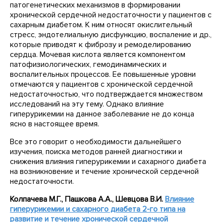
патогенетических механизмов в формировании
хронической сердечной недостаточности у пациентов с
сахарным диабетом. К ним относят окислительный
стресс, эндотелиальную дисфункцию, воспаление и др.,
которые приводят к фиброзу и ремоделированию
сердца. Мочевая кислота является компонентом
патофизиологических, гемодинамических и
воспалительных процессов. Ее повышенные уровни
отмечаются у пациентов с хронической сердечной
недостаточностью, что подтверждается множеством
исследований на эту тему. Однако влияние
гиперурикемии на данное заболевание не до конца
ясно в настоящее время.
Все это говорит о необходимости дальнейшего
изучения, поиска методов ранней диагностики и
снижения влияния гиперурикемии и сахарного диабета
на возникновение и течение хронической сердечной
недостаточности.
Колпачева
М.Г., Пашкова
А.А., Шевцова
В.И.
Влияние
гиперурикемии и сахарного диабета 2-го типа на
развитие и течение хронической сердечной