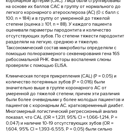
коронарной артерии (CAC). Лица были сгруппированы
на основе их баллов CAC в группу от нормального до
легкого коронарного атеросклероза (АС) (0 ≤ балл ≤
100, n = 184) и в группу от умеренной до тяжелой
степени (оценка ≥ 101, n = 88). У каждого пациента
оценивали параметры пародонтита и количество
отсутствующих зубов. По степени тяжести пародонтит
разделяли на легкую, среднюю и тяжелую.
Таксономический состав микробиоты определяли с
помощью полноразмерного секвенирования гена 16S
рибосомальной РНК. Факторы воспаления слюны
проверяли с помощью ELISA.
Клиническая потеря прикрепления (CAL) (P = 0,05) и
количество потерянных зубов (P = 0,016) были
значительно выше в группе коронарного АС от
умеренной до тяжелой степени, причем эти различия
были более очевидными у более молодых пациентов и
пациентов с коронарным АС. кратковременный диабет.
Многомерный логистический регрессионный анализ
показал, что CAL (OR = 1,231, 95% CI = 1,066-1,214, P =
0,047) и наличие 10-19 отсутствующих зубов (OR =
1,604, 95% CI = 1,393-6,555, P = 0,05) были сильно