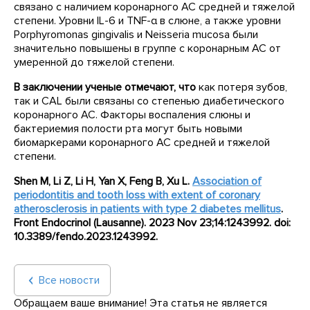
связано с наличием коронарного АС средней и тяжелой
степени. Уровни IL-6 и TNF-α в слюне, а также уровни
Porphyromonas gingivalis и Neisseria mucosa были
значительно повышены в группе с коронарным АС от
умеренной до тяжелой степени.
В заключении ученые отмечают, что
как потеря зубов,
так и CAL были связаны со степенью диабетического
коронарного АС. Факторы воспаления слюны и
бактериемия полости рта могут быть новыми
биомаркерами коронарного АС средней и тяжелой
степени.
Shen M
, Li Z, Li H, Yan X, Feng B, Xu L.
Association of
periodontitis and tooth loss with extent of coronary
atherosclerosis in patients with type 2 diabetes mellitus
.
Front Endocrinol (Lausanne). 2023 Nov 23;14:1243992. doi:
10.3389/fendo.2023.1243992.
Все новости
Обращаем ваше внимание! Эта статья не является