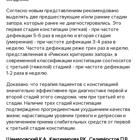
Согласно новым представлениям рекомендовано
выделять две предшествующие и/или ранние стадии
запора, которые ранее не диагностировались. Это
первая стадия констипации (легкая) - при частоте
дефекации 5-6 раз в неделю и вторая стадия
(умеренная) - при частоте дефекации 3-4 раза в
неделю. Частота дефекации реже трех раз в неделю,
представленная в «Римских критериях запора», в
современной классификации констипации соотносится
с третьей (тяжелой) стадией - при частоте дефекации
1-2 раза в неделю.
Доказано, что терапия пациентов с констипацией
значительно эффективнее при диагностике первой и
второй стадий этого синдрома, чем при третьей его
стадии. Наличие трех стадий констипации
подтверждено прогредиентным ухудшением качества
жизни, нарастающим уровнем тревоги и депрессии и
увеличением приема слабительных средств от первой
к третьей стадии констипации.
Шемеровский К.А., Кантемирова Р.К., Селивёрстов П.В.