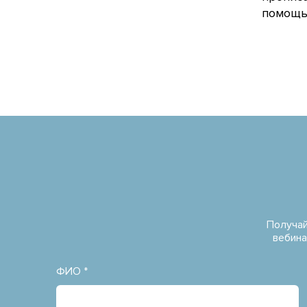
помощью
Получай
вебина
ФИО *