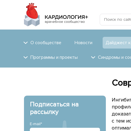
О сообществе
Новости
Дайджест к
Программы и проекты
Синдромы и со
Совр
Ингибит
Подписаться на
профила
рассылку
доказа
с тем и
E-mail*
оптимал