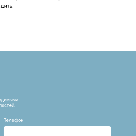
дить.
водимыми
ластей.
Телефон