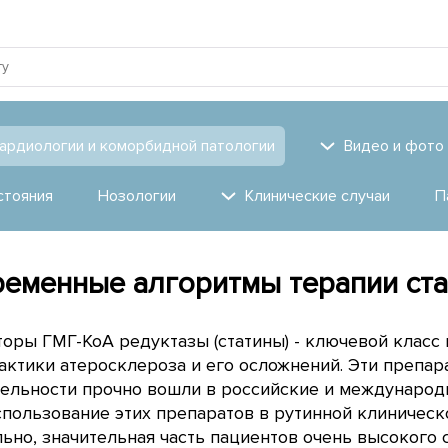
ардиологии и коморбидной патологии
Видео и фото
стояния
Нозологии
Клинические случаи
П
еменные алгоритмы терапии ст
оры ГМГ-КоА редуктазы (статины) - ключевой класс 
ктики атеросклероза и его осложнений. Эти препар
тельности прочно вошли в российские и международ
спользование этих препаратов в рутинной клиническ
ьно, значительная часть пациентов очень высокого 