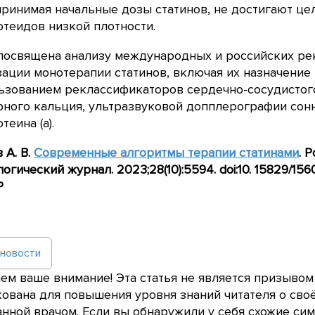
принимая начальные дозы статинов, не достигают ц
теидов низкой плотности.
 посвящена анализу международных и российских р
ации монотерапии статинов, включая их назначение
ьзованием реклассификаторов сердечно-сосудистого
ного кальция, ультразвуковой допплерографии сон
теина (а).
 А. В.
Современные алгоритмы терапии статинами
. 
огический журнал. 2023;28(10):5594.
doi
:10. 15829/15
P
 новости
м ваше внимание! Эта статья не является призывом
ована для повышения уровня знаний читателя о сво
нной врачом. Если вы обнаружили у себя схожие сим