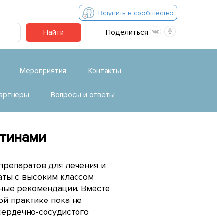
Вступить в сообщество
Найти
Поделиться
Мероприятия
Контакты
артнеры
Вопросы и ответы
атинами
препаратов для лечения и
аты с высоким классом
ные рекомендации. Вместе
ой практике пока не
сердечно-сосудистого