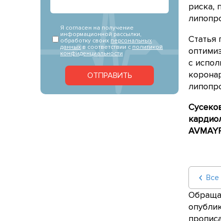
риска, 
липопро
Я согласен на получение
информационной рассылки,
Статья
обработку своих
персональных
данных
в соответствии с
политикой
оптимиз
конфиденциальности
с испол
коронар
ОТПРАВИТЬ
липопро
Сусеков
кардиол
AVMAY
Все
Обращае
опублик
прописа