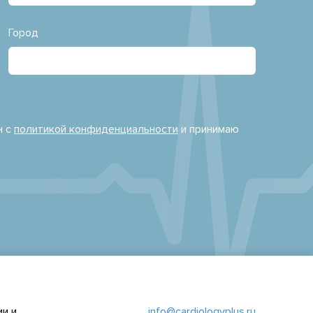
Город
н с
политикой конфиденциальности
и принимаю
и и
info@cardiologyplus.ru