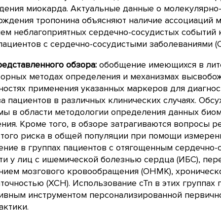
дения миокарда. Актуальные данные о молекулярно
ождения тропонина объясняют наличие ассоциаций м
ем неблагоприятных сердечно-сосудистых событий 
 пациентов с сердечно-сосудистыми заболеваниями (С
редставленного обзора:
обобщение имеющихся в лит
орных методах определения и механизмах высвобожд
ностях применения указанных маркеров для диагнос
а пациентов в различных клинических случаях. Об
мы в области методологии определения данных био
ния. Кроме того, в обзоре затрагиваются вопросы 
того риска в общей популяции при помощи измерения
ние в группах пациентов с отягощенным сердечно-
ти у лиц с ишемической болезнью сердца (ИБС), пе
нием мозгового кровообращения (ОНМК), хроническ
точностью (ХСН). Использование cTn в этих группах 
ивным инструментом персонализированной первично
актики.