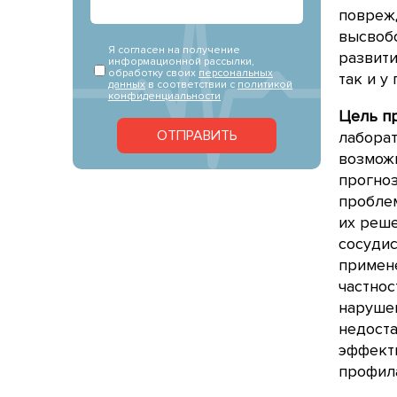
повреж
высвоб
Я согласен на получение
развити
информационной рассылки,
обработку своих
персональных
так и у
данных
в соответствии с
политикой
конфиденциальности
Цель п
ОТПРАВИТЬ
лаборат
возмож
прогноз
пробле
их реше
сосудис
примене
частнос
наруше
недоста
эффект
профил