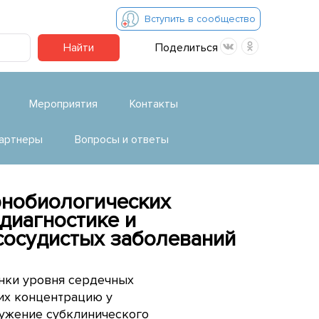
Вступить в сообщество
Найти
Поделиться
Мероприятия
Контакты
артнеры
Вопросы и ответы
рнобиологических
диагностике и
сосудистых заболеваний
нки уровня сердечных
 их концентрацию у
ружение субклинического