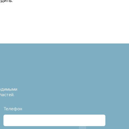
дить.
водимыми
ластей.
Телефон