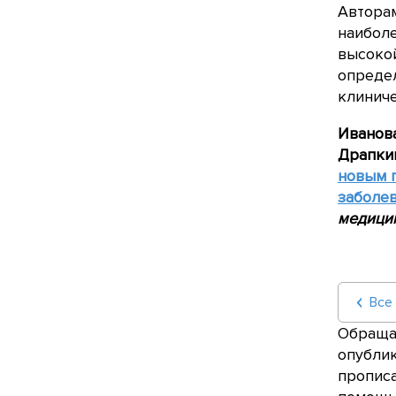
Авторам
наибол
высокой
определ
клиниче
Иванов
Драпки
новым п
заболев
медици
Все
Обращае
опублик
прописа