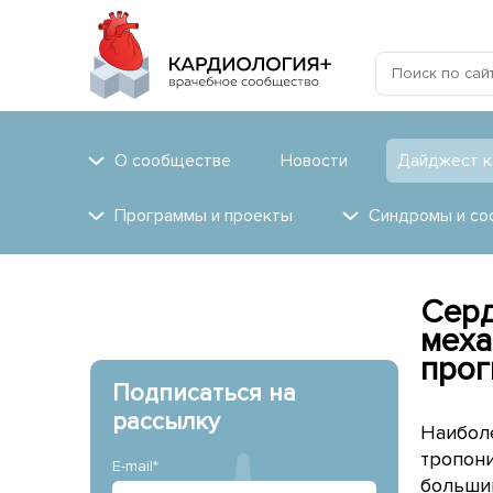
О сообществе
Новости
Дайджест к
Программы и проекты
Синдромы и со
Серд
меха
прог
Подписаться на
рассылку
Наибол
тропони
E-mail*
большин