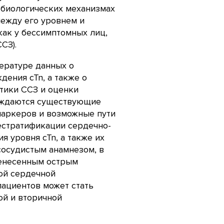
-биологических механизмах
ежду его уровнем и
как у бессимптомных лиц,
СЗ).
ературе данных о
ения cTn, а также о
тики ССЗ и оценки
суждаются существующие
маркеров и возможные пути
рестратификации сердечно-
 уровня cTn, а также их
сосудистым анамнезом, в
ренесенным острым
ой сердечной
пациентов может стать
й и вторичной