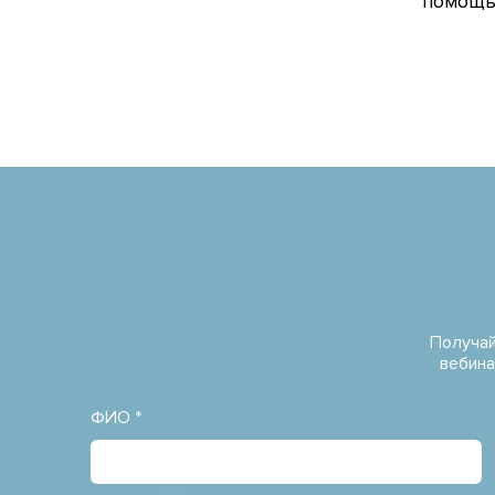
помощью
Получай
вебина
ФИО *