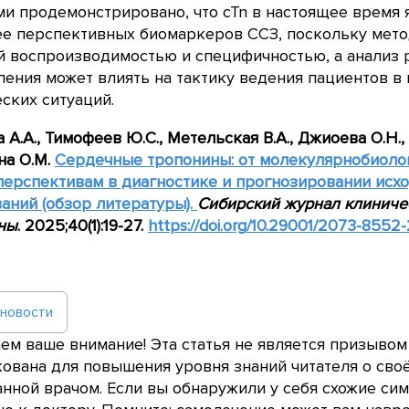
и продемонстрировано, что cTn в настоящее время 
ее перспективных биомаркеров ССЗ, поскольку мет
 воспроизводимостью и специфичностью, а анализ р
ения может влиять на тактику ведения пациентов в
ских ситуаций.
а
А.А., Тимофеев
Ю.С., Метельская
В.А., Джиоева
О.Н.
на
О.М.
Сердечные тропонины: от молекулярнобиоло
ерспективам в диагностике и прогнозировании исх
аний (обзор литературы).
Сибирский журнал клиниче
ны
. 2025;40(1):19-27
.
https
://
doi
.
org
/10.29001/2073-8552-
 новости
м ваше внимание! Эта статья не является призывом
ована для повышения уровня знаний читателя о сво
нной врачом. Если вы обнаружили у себя схожие сим