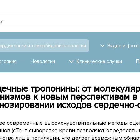
ардиологии и коморбидной патологии
Видео и фото
стояния
Нозологии
Клинические случаи
П
ечные тропонины: от молекуля
низмов к новым перспективам в 
нозировании исходов сердечно-
ее современные высокочувствительные методы оце
нов (cTn) в сыворотке крови позволяют определять
ства лиц в популяции, что делает возможным обна