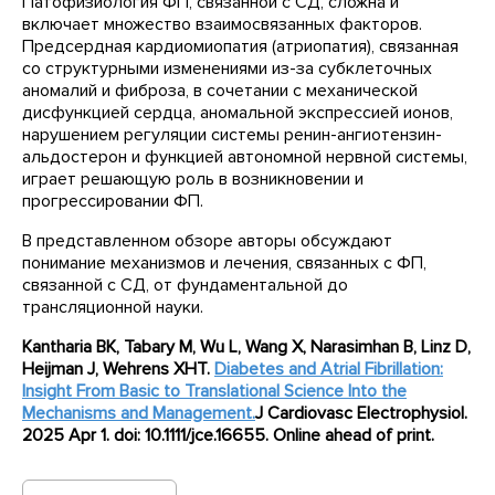
Патофизиология ФП, связанной с СД, сложна и
включает множество взаимосвязанных факторов.
Предсердная кардиомиопатия (атриопатия), связанная
со структурными изменениями из-за субклеточных
аномалий и фиброза, в сочетании с механической
дисфункцией сердца, аномальной экспрессией ионов,
нарушением регуляции системы ренин-ангиотензин-
альдостерон и функцией автономной нервной системы,
играет решающую роль в возникновении и
прогрессировании ФП.
В представленном обзоре авторы обсуждают
понимание механизмов и лечения, связанных с ФП,
связанной с СД, от фундаментальной до
трансляционной науки.
Kantharia BK, Tabary M, Wu L, Wang X, Narasimhan B, Linz D,
Heijman J, Wehrens XHT.
Diabetes and Atrial Fibrillation:
Insight From Basic to Translational Science Into the
Mechanisms and Management
.
J Cardiovasc Electrophysiol.
2025 Apr 1. doi: 10.1111/jce.16655. Online ahead of print.