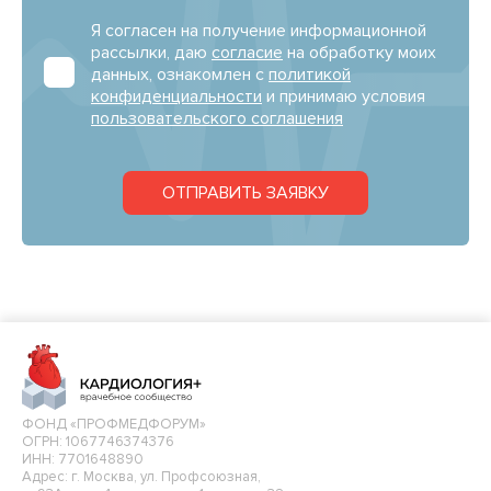
Я согласен на получение информационной
рассылки, даю
согласие
на обработку моих
данных, ознакомлен с
политикой
конфиденциальности
и принимаю условия
пользовательского соглашения
ОТПРАВИТЬ ЗАЯВКУ
ФОНД «ПРОФМЕДФОРУМ»
ОГРН: 1067746374376
ИНН: 7701648890
Адрес: г. Москва, ул. Профсоюзная,