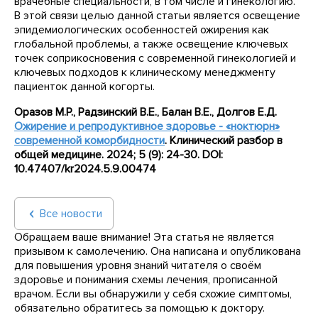
врачебные специальности, в том числе и гинекологию.
В этой связи целью данной статьи является освещение
эпидемиологических особенностей ожирения как
глобальной проблемы, а также освещение ключевых
точек соприкосновения с современной гинекологией и
ключевых подходов к клиническому менеджменту
пациенток данной когорты.
Оразов М.Р., Радзинский В.Е., Балан В.Е., Долгов Е.Д.
Ожирение и репродуктивное здоровье - «ноктюрн»
современной коморбидности
. Клинический разбор в
общей медицине. 2024; 5 (9): 24-30.
DOI
:
10.47407/
kr
2024.5.9.00474
Все новости
Обращаем ваше внимание! Эта статья не является
призывом к самолечению. Она написана и опубликована
для повышения уровня знаний читателя о своём
здоровье и понимания схемы лечения, прописанной
врачом. Если вы обнаружили у себя схожие симптомы,
обязательно обратитесь за помощью к доктору.