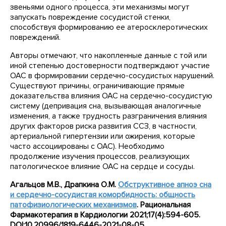
звеньями одного процесса, эти механизмы могут
запускать повреждение сосудистой стенки,
способствуя формированию ее атеросклеротических
повреждений.
Авторы отмечают, что накопленные данные с той или
иной степенью достоверности подтверждают участие
ОАС в формировании сердечно-сосудистых нарушений.
Существуют причины, ограничивающие прямые
доказательства влияния ОАС на сердечно-сосудистую
систему (депривация сна, вызывающая аналогичные
изменения, а также трудность разграничения влияния
других факторов риска развития ССЗ, в частности,
артериальной гипертензии или ожирения, которые
часто ассоциированы с ОАС). Необходимо
продолжение изучения процессов, реализующих
патологическое влияние ОАС на сердце и сосуды.
Агальцов М.В., Драпкина О.М.
Обструктивное апноэ сна
и сердечно-сосудистая коморбидность: общность
патофизиологических механизмов
. Рациональная
Фармакотерапия в Кардиологии 2021;17(4):594-605.
DOI:10.20996/1819-6446-2021-08-05.