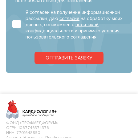
* поле обязательно для заполнения
Я согласен на получение информационной
рассылки, даю
согласие
на обработку моих
данных, ознакомлен с
политикой
конфиденциальности
и принимаю условия
пользовательского соглашения
ОТПРАВИТЬ ЗАЯВКУ
ФОНД «ПРОФМЕДФОРУМ»
ОГРН: 1067746374376
ИНН: 7701648890
Адрес: г. Москва, ул. Профсоюзная,