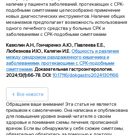
наличии у пациента заболеваний, протекающих с СРК-
подобными симптомами целесообразно применение
новых диагностических инструментов. Наличие общих
механизмов предполагает возможность использования
одного лечебного средства у больных СРК и
заболеваниями с СРК-подобными симптомами
Казюлин
А.Н., Гончаренко
А.Ю., Павлеева
Е.Е.,
Любезнова
И.Ю., Калягин
И.Е.
Общность и
различия
между синдромом раздраженного кишечника и
заболеваниями, протекающими с
СРК-подобными
симптомами
.
Доказательная гастроэнтерология
.
2024;13(1):66‑78.
DOI
:
10.17116/
dokgastro
20241301166
Все новости
Обращаем ваше внимание! Эта статья не является
призывом к самолечению. Она написана и опубликована
для повышения уровня знаний читателя о своём
здоровье и понимания схемы лечения, прописанной
врачом. Если вы обнаружили у себя схожие симптомы,
обязательно обратитесь за помощью к доктору.