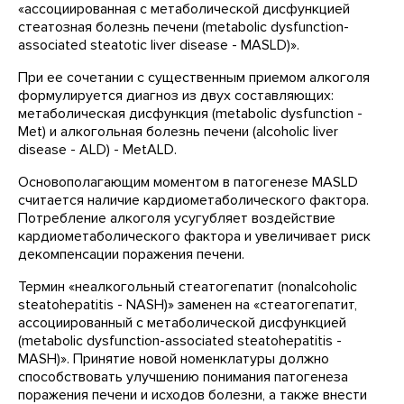
«ассоциированная с метаболической дисфункцией
стеатозная болезнь печени (metabolic dysfunction-
associated steatotic liver disease - MASLD)».
При ее сочетании с существенным приемом алкоголя
формулируется диагноз из двух составляющих:
метаболическая дисфункция (metabolic dysfunction -
Met) и алкогольная болезнь печени (alcoholic liver
disease - ALD) - MetALD.
Основополагающим моментом в патогенезе MASLD
считается наличие кардиометаболического фактора.
Потребление алкоголя усугубляет воздействие
кардиометаболического фактора и увеличивает риск
декомпенсации поражения печени.
Термин «неалкогольный стеатогепатит (nonalcoholic
steatohepatitis - NASH)» заменен на «стеатогепатит,
ассоциированный с метаболической дисфункцией
(metabolic dysfunction-associated steatohepatitis -
MASH)». Принятие новой номенклатуры должно
способствовать улучшению понимания патогенеза
поражения печени и исходов болезни, а также внести