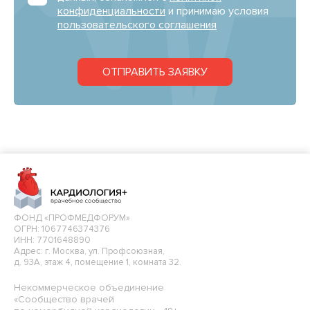
конфиденциальности
и принимаю условия
пользовательского соглашения
ОТПРАВИТЬ ЗАЯВКУ
ФОНД «ПРОФМЕДФОРУМ»
ОГРН: 1067746374376
ИНН: 7701648890
Адрес: г. Москва, ул. Профсоюзная,
д. 93А, этаж 4, помещение 1, комната 32.
Некоммерческое объединение
«Сообщество врачей