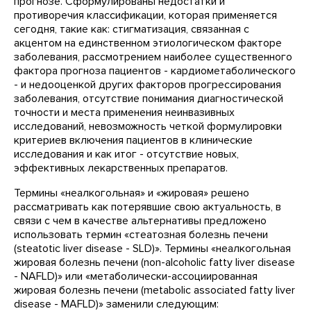
прогнозе. Сформулированы недостатки и
противоречия классификации, которая применяется
сегодня, такие как: стигматизация, связанная с
акцентом на единственном этиологическом факторе
заболевания, рассмотрением наиболее существенного
фактора прогноза пациентов - кардиометаболического
- и недооценкой других факторов прогрессирования
заболевания, отсутствие понимания диагностической
точности и места применения неинвазивных
исследований, невозможность четкой формулировки
критериев включения пациентов в клинические
исследования и как итог - отсутствие новых,
эффективных лекарственных препаратов.
Термины «неалкогольная» и «жировая» решено
рассматривать как потерявшие свою актуальность, в
связи с чем в качестве альтернативы предложено
использовать термин «стеатозная болезнь печени
(steatotic liver disease - SLD)». Термины «неалкогольная
жировая болезнь печени (non-alcoholic fatty liver disease
- NAFLD)» или «метаболически-ассоциированная
жировая болезнь печени (metabolic associated fatty liver
disease - MAFLD)» заменили следующим: