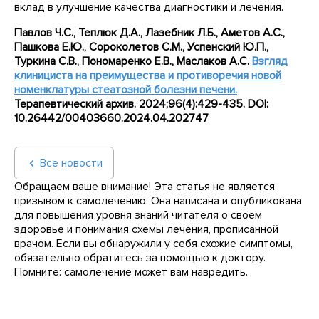
вклад в улучшение качества диагностики и лечения.
Павлов Ч.С., Теплюк Д.А., Лазебник Л.Б., Аметов А.С.,
Пашкова Е.Ю., Сороколетов С.М., Успенский Ю.П.,
Туркина С.В., Пономаренко Е.В., Маслаков А.С.
Взгляд
клинициста на преимущества и противоречия новой
номенклатуры стеатозной болезни печени.
Терапевтический архив. 2024;96(4):429-435.
DOI
:
10.26442/00403660.2024.04.202747
Все новости
Обращаем ваше внимание! Эта статья не является
призывом к самолечению. Она написана и опубликована
для повышения уровня знаний читателя о своём
здоровье и понимания схемы лечения, прописанной
врачом. Если вы обнаружили у себя схожие симптомы,
обязательно обратитесь за помощью к доктору.
Помните: самолечение может вам навредить.