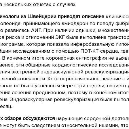
в нескольких отчетах о случаях.
инологи из Швейцарии приводят описание
клиническ
ропеоида, принимающего амиодарон по поводу фибр
го развилась АИТ. При наличии одышки, множествен
в риска и отклонений ЭКГ была выполнена трансто
иограмма, которая показала инферобазальную гипок
йшим исследованиям с помощью ПЭТ-КТ сердца, где
 В конечном итоге коронарная ангиография не выяв
менее, эти обширные кардиологические исследован
ния экстренной эндоваскулярной реваскуляризации
левой конечности. Хотя первоначальное лечение с 
зола не было успешным через три недели, пациент 
ния лечения преднизоном, поэтому в конечном итог
на. Эндоваскулярная реваскуляризация была выпол
есяц.
ах обзора обсуждаются
нарушения сердечной деятель
 могут быть следствием относительной ишемии, вт