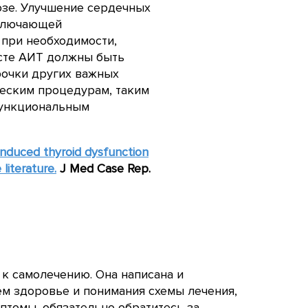
зе. Улучшение сердечных
включающей
 при необходимости,
ксте АИТ должны быть
рочки других важных
ческим процедурам, таким
функциональным
induced thyroid dysfunction
literature.
J
Med
Case
Rep
.
 к самолечению. Она написана и
ём здоровье и понимания схемы лечения,
птомы, обязательно обратитесь за