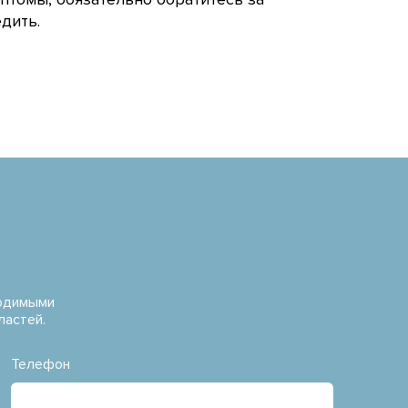
дить.
водимыми
ластей.
Телефон