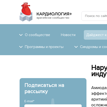
О сообществе
Новости
Дайджест к
Программы и проекты
Синдромы и со
Нару
инду
Подписаться на
Амиода
рассылку
эффект
аритми
E-mail*
осложне