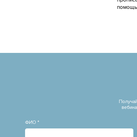
помощью
Получай
вебина
ФИО *