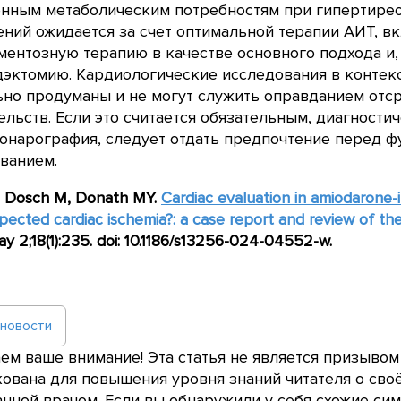
нным метаболическим потребностям при гипертирео
ений ожидается за счет оптимальной терапии АИТ, 
ентозную терапию в качестве основного подхода и,
дэктомию. Кардиологические исследования в конте
но продуманы и не могут служить оправданием отс
льств. Если это считается обязательным, диагности
ронарография, следует отдать предпочтение перед 
ванием.
, Dosch M, Donath MY.
Cardiac evaluation in amiodarone-
pected cardiac ischemia?: a case report and review of the 
ay
2;18(1):235.
doi
: 10.1186/
s
13256-024-04552-
w
.
 новости
м ваше внимание! Эта статья не является призывом
ована для повышения уровня знаний читателя о сво
нной врачом. Если вы обнаружили у себя схожие сим