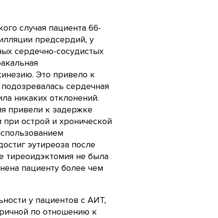
ого случая пациента 66-
илляции предсердий, у
ных сердечно-сосудистых
ракальная
инезию. Это привело к
 подозревалась сердечная
ила никаких отклонений.
ия привели к задержке
 при острой и хронической
использованием
достиг эутиреоза после
е тиреоидэктомия не была
нена пациенту более чем
ности у пациентов с АИТ,
оричной по отношению к