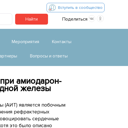
Вступить в сообщество
Найти
Поделиться
Мероприятия
Контакты
артнеры
Вопросы и ответы
при амиодарон-
идной железы
 (АИТ) является побочным
ечения рефрактерных
ровоцировать сердечные
отя это было описано