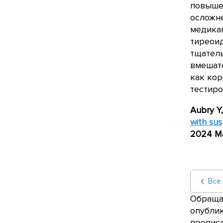
повыше
осложн
медикам
тиреои
тщатель
вмешате
как ко
тестиро
Aubry Y
with sus
2024
M
Все
Обращае
опублик
прописа