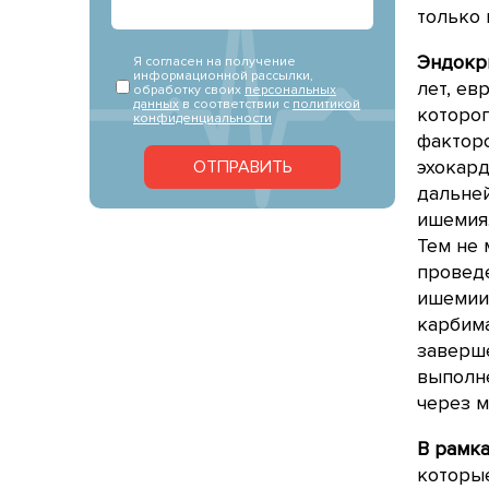
только 
Эндокр
Я согласен на получение
информационной рассылки,
лет, ев
обработку своих
персональных
данных
в соответствии с
политикой
которо
конфиденциальности
факторо
эхокард
ОТПРАВИТЬ
дальне
ишемия.
Тем не 
проведе
ишемии 
карбима
заверше
выполне
через м
В рамк
которые