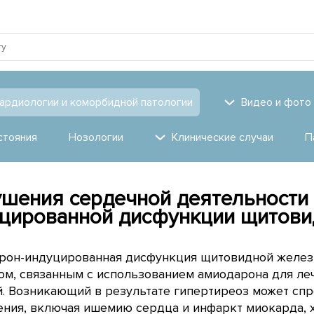
ардиологии и коморбидной патологии
Видео и фото
стояния
Нозологии
Клинические случаи
П
шения сердечной деятельности 
цированной дисфункции щитов
рон-индуцированная дисфункция щитовидной железы
ом, связанным с использованием амиодарона для л
й. Возникающий в результате гипертиреоз может сп
ния, включая ишемию сердца и инфаркт миокарда, х