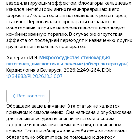
вазодилатирующим эффектом, блокаторы кальциевых
каналов, ингибиторы ангиотензинпревращающего
фермента / блокаторы ангиотензиновых рецепторов,
статины. Первоначально препараты назначают в
монотерапии, а при их неэффективности используют
комбинированную терапию. В случае же отсутствия
эффекта от последней переходят к назначению других
групп антиангинальных препаратов.
Адзерихо И.Э.
Микрососудистая стенокардия:
патогенез, диагностика и лечение (обзор литературы)
.
Кардиология в Беларуси. 2026;2:249-264. DOI:
10.34883/PI.2026.18.2.007
Все новости
Обращаем ваше внимание! Эта статья не является
призывом к самолечению. Она написана и опубликована
для повышения уровня знаний читателя о своём
здоровье и понимания схемы лечения, прописанной
врачом. Если вы обнаружили у себя схожие симптомы,
обязательно обратитесь за помощью к доктору.