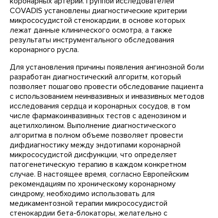
коронарных артерий. Группой исследователей
COVADIS установлены диагностические критерии
микрососудистой стенокардии, в основе которых
лежат данные клинического осмотра, а также
результаты инструментального обследования
коронарного русла.
Для установления причины появления ангинозной боли
разработан диагностический алгоритм, который
позволяет пошагово провести обследование пациента
с использованием неинвазивных и инвазивных методов
исследования сердца и коронарных сосудов, в том
числе фармакоинвазивных тестов с аденозином и
ацетилхолином. Выполнение диагностического
алгоритма в полном объеме позволяет провести
дифдиагностику между эндотипами коронарной
микрососудистой дисфункции, что определяет
патогенетическую терапию в каждом конкретном
случае. В настоящее время, согласно Европейским
рекомендациям по хроническому коронарному
синдрому, необходимо использовать для
медикаментозной терапии микрососудистой
стенокардии бета-блокаторы, желательно с