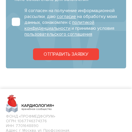
Я согласен на получение информационной
рассылки, даю
согласие
на обработку моих
данных, ознакомлен с
политикой
конфиденциальности
и принимаю условия
пользовательского соглашения
ОТПРАВИТЬ ЗАЯВКУ
ФОНД «ПРОФМЕДФОРУМ»
ОГРН: 1067746374376
ИНН: 7701648890
Адрес: г. Москва, ул. Профсоюзная,