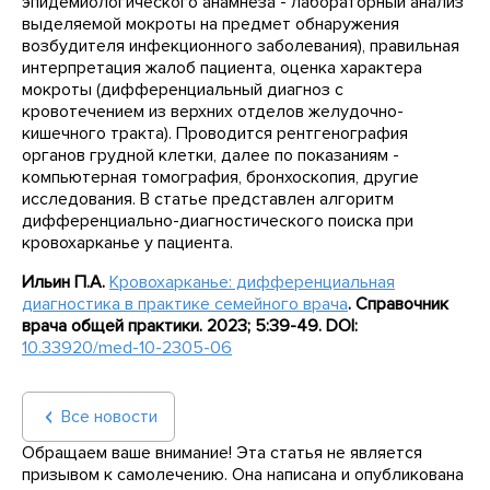
эпидемиологического анамнеза - лабораторный анализ
выделяемой мокроты на предмет обнаружения
возбудителя инфекционного заболевания), правильная
интерпретация жалоб пациента, оценка характера
мокроты (дифференциальный диагноз с
кровотечением из верхних отделов желудочно-
кишечного тракта). Проводится рентгенография
органов грудной клетки, далее по показаниям -
компьютерная томография, бронхоскопия, другие
исследования. В статье представлен алгоритм
дифференциально-диагностического поиска при
кровохарканье у пациента.
Ильин П.А.
Кровохарканье: дифференциальная
диагностика в практике семейного врача
. Справочник
врача общей практики. 2023; 5:39-49. DOI:
10.33920/med-10-2305-06
Все новости
Обращаем ваше внимание! Эта статья не является
призывом к самолечению. Она написана и опубликована