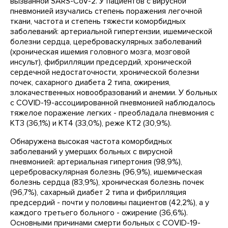
вызванной SARS-CoV-2. У пациентов с вирусной
пневмонией изучались степень поражения легочной
ткани, частота и степень тяжести коморбидных
заболеваний: артериальной гипертензии, ишемической
болезни сердца, цереброваскулярных заболеваний
(хроническая ишемия головного мозга, мозговой
инсульт), фибрилляции предсердий, хронической
сердечной недостаточности, хронической болезни
почек, сахарного диабета 2 типа, ожирения,
злокачественных новообразований и анемии. У больных
с COVID-19-ассоциированной пневмонией наблюдалось
тяжелое поражение легких - преобладала пневмония с
КТ3 (36,1%) и КТ4 (33,0%), реже КТ2 (30,9%).
Обнаружена высокая частота коморбидных
заболеваний у умерших больных с вирусной
пневмонией: артериальная гипертония (98,9%),
цереброваскулярная болезнь (96,9%), ишемическая
болезнь сердца (83,9%), хроническая болезнь почек
(96,7%), сахарный диабет 2 типа и фибрилляция
предсердий - почти у половины пациентов (42,2%), а у
каждого третьего больного - ожирение (36,6%).
Основными причинами смерти больных с COVID-19-