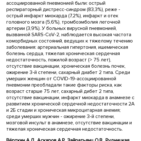
ассоциированной пневмонией были: острый
респираторный дистресс-синдром (83,3%), реже -
острый инфаркт миокарда (7,2%), инфаркт и отек
головного мозга (5,6%), тромбоэмболия легочной
артерии (3,9%). У больных вирусной пневмонией,
вызванной SARS-CoV-2, наблюдается высокая частота
коморбидных состояний, ведущих к тяжелому течению
заболевания: артериальная гипертония, ишемическая
болезнь сердца, тяжелая хроническая сердечная
недостаточность, пожилой возраст (> 75 лет),
отсутствие вакцинации, хроническая болезнь почек,
ожирение 3-й степени, сахарный диабет 2 типа. Среди
умерших женщин от COVID-19-ассоциированной
пневмонии преобладали такие факторы риска, как
возраст старше 75 лет, сахарный дибет 2 типа,
отсутствие вакцинации, инфаркт миокарда в анамнезе с
развитием хронической сердечной недостаточности 2А
и 2Б стадии и хроническая микроцитарная анемия;
среди умерших мужчин - ожирение 3-й степени,
мозговой инсульт в анамнезе, отсутствие вакцинации и
тяжелая хроническая сердечная недостаточность.
Вёрткин А.Л., Аскаров А.Р., Зайратьянц О.В., Рудницкая