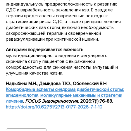
индивидуальнуюь предрасположенность к развитию
СДС и вариабельность заживления язв. В разделе
терапии представлены современные подходы к
стратификации риска СДС, а также принципы лечения
диабетических язв стопы, включая необходимость
сахароснижающей терапии и своевременной
реваскуляризации при критической ишемии.
Авторами подчеркивается важность
мультидисциплинарного ведения и регулярного
скрининга стоп у пациентов с выраженной
коморбидностью для снижения частоты ампутаций и
улучшения качества жизни.
Надыбина М.Н., Демидова Т.Ю., Оболенский В.Н.
Коморбидные аспекты синдрома диабетической стопы:
эпидемиология, молекулярные механизмы и стратегии
лечения
.
FOCUS
Эндокринология
. 2026;7(1):76-88.
https
://
doi
.
org
/10.62751/2713-0177-2026-7-1-10