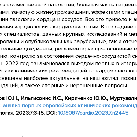
 злокачественной патологии, большая часть пациент
ыми, зачастую жизнеугрожающими, эффектами специ
ии патологии сердца и сосудов. Все это привело к 
ения кардиологии - кардиоонкологии. В последние 
 специалистов, данных крупных исследований и ме
ованы и опубликованы как зарубежные, так и отеч
ительные документы, регламентирующие основные 
ию, контролю за состоянием сердечно-сосудистой с
ц, 2022 год ознаменовался выходом первых в исто
йских клинических рекомендаций по кардиоонкологи
свещены наиболее актуальные, на наш взгляд, пози
ндаций, а также спорные и нерешенные вопросы.
в Ю.Н., Ильгисонис И.С., Кириченко Ю.Ю., Муртузал
: анализ первых европейских клинических рекомен
огия. 2023;7:3-15. DOI:
10.18087/cardio.2023.7.n2445