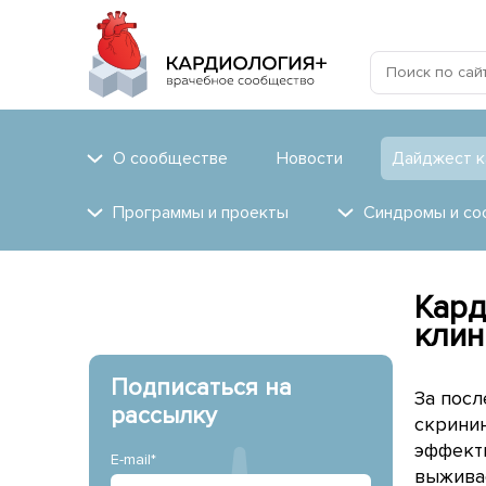
О сообществе
Новости
Дайджест к
Программы и проекты
Синдромы и со
Кард
клин
Подписаться на
За пос
рассылку
скрини
эффект
E-mail*
выживае