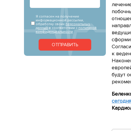
лечение
побочн
Я согласен на получение
отношен
информационной рассылки,
обработку своих
персональных
направл
данных
в соответствии с
политикой
ведущих
конфиденциальности
сформир
ОТПРАВИТЬ
Соглас
к веден
Наконе
европе
будут о
рекоме
Беленко
сегодня
Кардиол