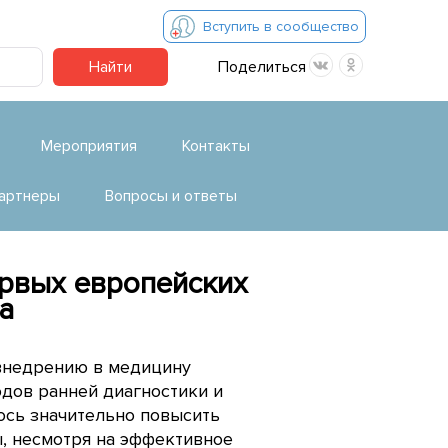
Вступить в сообщество
Найти
Поделиться
Мероприятия
Контакты
артнеры
Вопросы и ответы
ервых европейских
а
 внедрению в медицину
дов ранней диагностики и
ось значительно повысить
, несмотря на эффективное