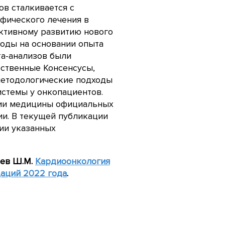
ов сталкивается с
фического лечения в
активному развитию нового
годы на основании опыта
та-анализов были
ественные Консенсусы,
методологические подходы
истемы у онкопациентов.
рии медицины официальных
и. В текущей публикации
ции указанных
иев Ш.М.
Кардиоонкология
даций 2022 года
.