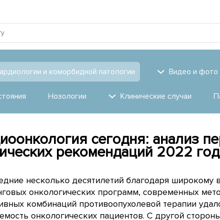
ардиологии и коморбидной патологии
Видео и фото
стояния
Нозологии
Клинические случаи
П
иоонкология сегодня: анализ п
ических рекомендаций 2022 год
ледние несколько десятилетий благодаря широкому
нговых онкологических программ, современных мето
ивных комбинаций противоопухолевой терапии удал
мость онкологических пациентов. С другой стороны