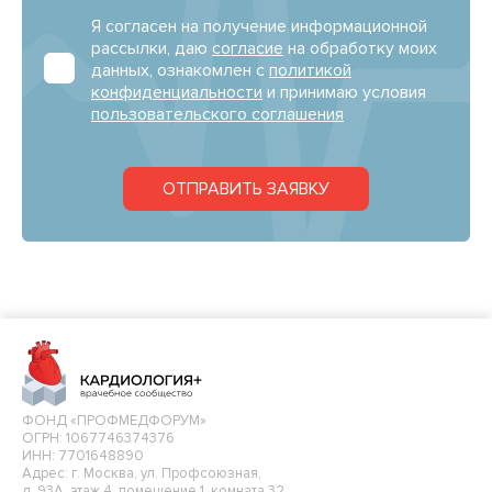
Я согласен на получение информационной
рассылки, даю
согласие
на обработку моих
данных, ознакомлен с
политикой
конфиденциальности
и принимаю условия
пользовательского соглашения
ОТПРАВИТЬ ЗАЯВКУ
ФОНД «ПРОФМЕДФОРУМ»
ОГРН: 1067746374376
ИНН: 7701648890
Адрес: г. Москва, ул. Профсоюзная,
д. 93А, этаж 4, помещение 1, комната 32.