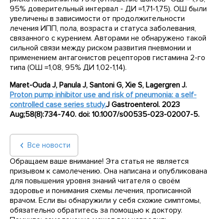
95% доверительный интервал - ДИ =1,71-1,75). ОШ были
увеличены в зависимости от продолжительности
лечения ИПП, пола, возраста и статуса заболевания,
связанного с курением. Авторами не обнаружено такой
сильной связи между риском развития пневмонии и
применением антагонистов рецепторов гистамина 2-го
типа (ОШ =1,08, 95% ДИ 1,02-1,14).
Maret-Ouda J, Panula J, Santoni G, Xie S, Lagergren J.
Proton
pump inhibitor use and risk of pneumonia: a self-
controlled case series study.
J
Gastroenterol
. 2023
Aug
;58(8):734-740. doi
: 10.1007/s
00535-023-02007-5.
Все новости
Обращаем ваше внимание! Эта статья не является
призывом к самолечению. Она написана и опубликована
для повышения уровня знаний читателя о своём
здоровье и понимания схемы лечения, прописанной
врачом. Если вы обнаружили у себя схожие симптомы,
обязательно обратитесь за помощью к доктору.