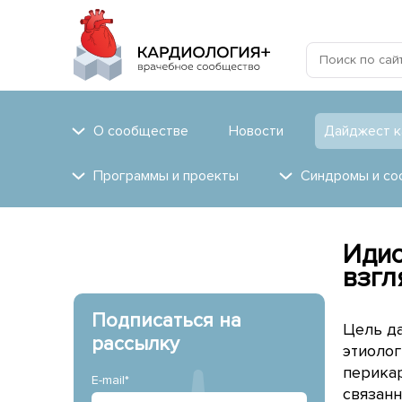
О сообществе
Новости
Дайджест к
Программы и проекты
Синдромы и со
Идио
взгл
Подписаться на
Цель д
рассылку
этиолог
перикар
E-mail*
связанн