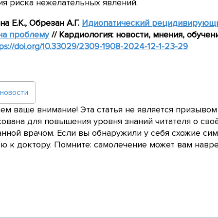
ия риска нежелательных явлений.
а Е.К., Обрезан А.Г.
Идиопатический рецидивирующи
на проблему
// Кардиология: новости, мнения, обучение.
ps
://doi
.org
/10.33029/2309-1908-2024-12-1-23-29
 новости
м ваше внимание! Эта статья не является призывом
ована для повышения уровня знаний читателя о сво
нной врачом. Если вы обнаружили у себя схожие сим
 к доктору. Помните: самолечение может вам навре