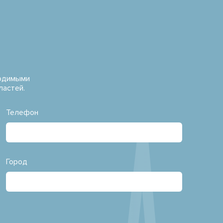
водимыми
ластей.
Телефон
Город