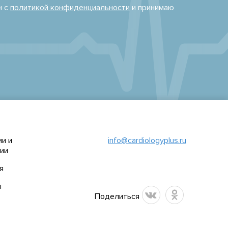
н с
политикой конфиденциальности
и принимаю
и и
info@cardiologyplus.ru
ии
я
ы
Поделиться