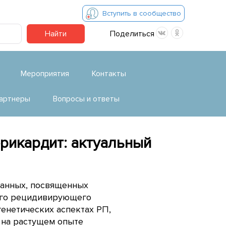
Вступить в сообщество
Найти
Поделиться
Мероприятия
Контакты
артнеры
Вопросы и ответы
рикардит: актуальный
данных, посвященных
кого рецидивирующего
генетических аспектах РП,
 на растущем опыте