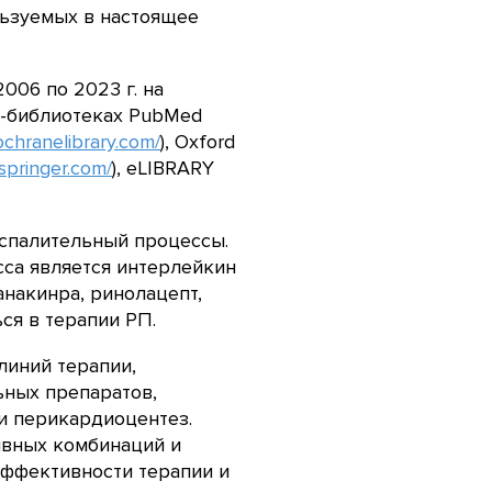
льзуемых в настоящее
006 по 2023 г. на
н-библиотеках PubMed
ochranelibrary.com/
), Oxford
.springer.com/
), eLIBRARY
оспалительный процессы.
сса является интерлейкин
анакинра, ринолацепт,
ся в терапии РП.
линий терапии,
ных препаратов,
 и перикардиоцентез.
ивных комбинаций и
ффективности терапии и