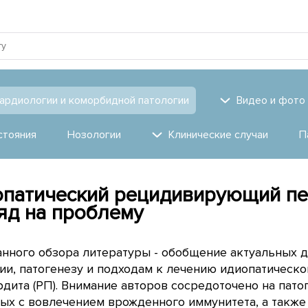
ардиологии и коморбидной патологии
Видео и фото
стояния
Нозологии
Клинические случаи
П
патический рецидивирующий пе
яд на проблему
анного обзора литературы - обобщение актуальных 
ии, патогенезу и подходам к лечению идиопатичес
дита (РП). Внимание авторов сосредоточено на пато
ых с вовлечением врожденного иммунитета, а также