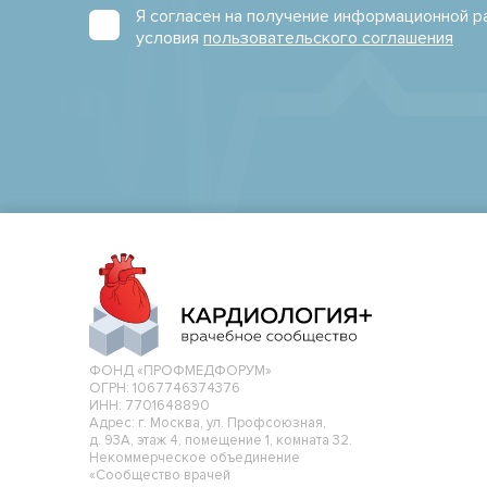
Я согласен на получение информационной 
условия
пользовательского соглашения
ФОНД «ПРОФМЕДФОРУМ»
ОГРН: 1067746374376
ИНН: 7701648890
Адрес: г. Москва, ул. Профсоюзная,
д. 93А, этаж 4, помещение 1, комната 32.
Некоммерческое объединение
«Сообщество врачей