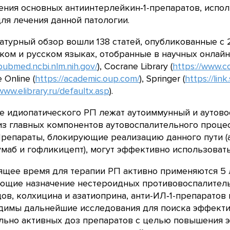
ния основных антиинтерлейкин‑1-препаратов, испо
ля лечения данной патологии.
атурный обзор вошли 138 статей, опубликованные с 2
ком и русском языках, отобранные в научных онлай
/pubmed.ncbi.nlm.nih.gov/
), Сocrane Library (
https://www.c
 Online (
https://academic.oup.com/
), Springer (
https://link
www.elibrary.ru/defaultx.asp
).
е идиопатического РП лежат аутоиммунный и аутов
з главных компонентов аутовоспалительного проце
 Препараты, блокирующие реализацию данного пути (
маб и гофликицепт), могут эффективно использовать
ящее время для терапии РП активно применяются 5 
ющие назначение нестероидных противовоспалитель
ов, колхицина и азатиоприна, анти-ИЛ‑1-препаратов
димы дальнейшие исследования для поиска эффект
льно активных доз препаратов с целью повышения э