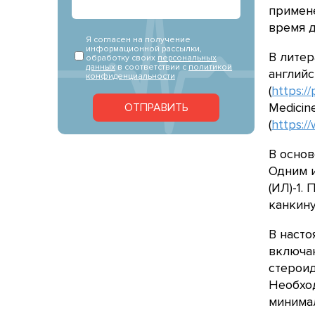
примене
время д
Я согласен на получение
информационной рассылки,
В литер
обработку своих
персональных
данных
в соответствии с
политикой
английс
конфиденциальности
(
https:/
Medicine
ОТПРАВИТЬ
(
https://
В основ
Одним и
(ИЛ)-1.
канкину
В насто
включа
стероид
Необхо
минима