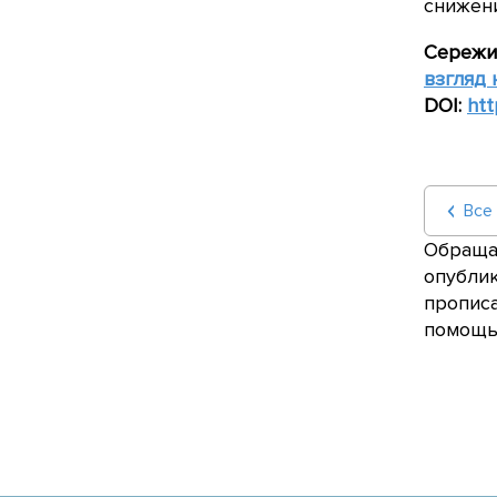
снижен
Сережин
взгляд 
DOI:
htt
Все
Обращае
опублик
прописа
помощью