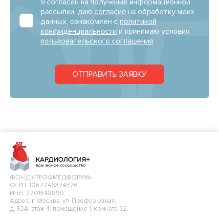
Я согласен на получение информационной
рассылки, даю
согласие
на обработку моих
данных, ознакомлен с
политикой
конфиденциальности
и принимаю условия
пользовательского соглашения
ОТПРАВИТЬ ЗАЯВКУ
ФОНД «ПРОФМЕДФОРУМ»
ОГРН: 1067746374376
ИНН: 7701648890
Адрес: г. Москва, ул. Профсоюзная,
д. 93А, этаж 4, помещение 1, комната 32.