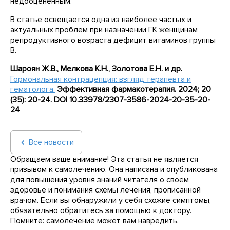
недооцененным.
В статье освещается одна из наиболее частых и
актуальных проблем при назначении ГК женщинам
репродуктивного возраста дефицит витаминов группы
В.
Шароян Ж.В., Мелкова К.Н., Золотова Е.Н. и др.
Гормональная контрацепция: взгляд терапевта и
гематолога.
Эффективная фармакотерапия. 2024; 20
(35): 20-24.
DOI
10.33978/2307-3586-2024-20-35-20-
24
Все новости
Обращаем ваше внимание! Эта статья не является
призывом к самолечению. Она написана и опубликована
для повышения уровня знаний читателя о своём
здоровье и понимания схемы лечения, прописанной
врачом. Если вы обнаружили у себя схожие симптомы,
обязательно обратитесь за помощью к доктору.
Помните: самолечение может вам навредить.