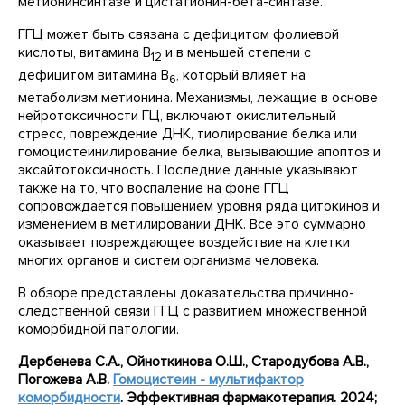
метионинсинтазе и цистатионин-бета-синтазе.
ГГЦ может быть связана с дефицитом фолиевой
кислоты, витамина B
и в меньшей степени с
12
дефицитом витамина B
, который влияет на
6
метаболизм метионина. Механизмы, лежащие в основе
нейротоксичности ГЦ, включают окислительный
стресс, повреждение ДНК, тиолирование белка или
гомоцистеинилирование белка, вызывающие апоптоз и
эксайтотоксичность. Последние данные указывают
также на то, что воспаление на фоне ГГЦ
сопровождается повышением уровня ряда цитокинов и
изменением в метилировании ДНК. Все это суммарно
оказывает повреждающее воздействие на клетки
многих органов и систем организма человека.
В обзоре представлены доказательства причинно-
следственной связи ГГЦ с развитием множественной
коморбидной патологии.
Дербенева С.А., Ойноткинова О.Ш., Стародубова А.В.,
Погожева А.В.
Гомоцистеин - мультифактор
коморбидности
. Эффективная фармакотерапия. 2024;