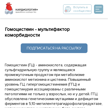
Вступить в
сообщество
Гомоцистеин - мультифактор
коморбидности
ПОДПИСАТЬСЯ НА РАССЫЛКУ
Гомоцистеин (ГЦ) - аминокислота, содержащая
сульфгидрильную группу и являющаяся
промежуточным продуктом при метаболизме
аминокислот метионина и цистеина. Повышенный
уровень ГЦ, гипергомоцистеинемия (ГГЦ) и
гомоцистинурия ассоциированы с различными
патологиями не только у взрослых, но и у детей. ГГЦ
обусловлена генетическими мутациями и дефицитом
ферментов в 5,10-метилентетрагидрофолатредуктазе,