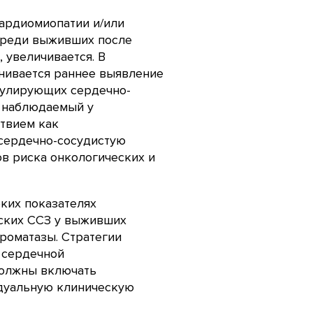
кардиомиопатии и/или
среди выживших после
 увеличивается. В
нивается раннее выявление
кулирующих сердечно-
, наблюдаемый у
твием как
 сердечно-сосудистую
ров риска онкологических и
ких показателях
еских ССЗ у выживших
роматазы. Стратегии
 сердечной
должны включать
идуальную клиническую