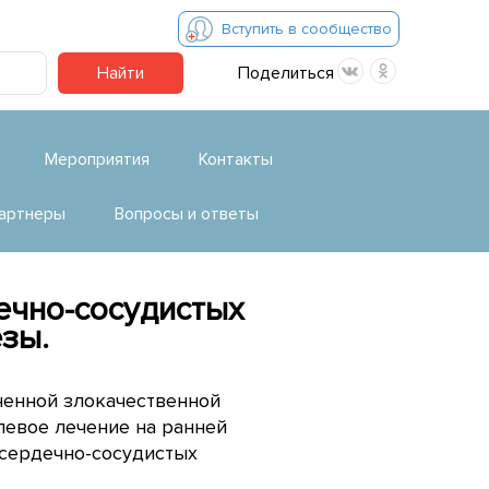
Вступить в сообщество
Найти
Поделиться
Мероприятия
Контакты
артнеры
Вопросы и ответы
ечно-сосудистых
зы.
ненной злокачественной
левое лечение на ранней
 сердечно-сосудистых