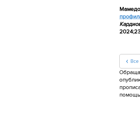
Мамед
профил
Кардиов
2024;23
Все
Обращае
опублик
прописа
помощью