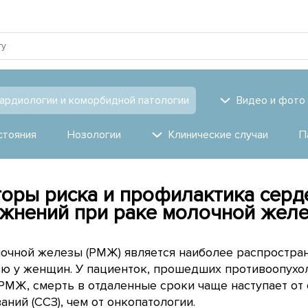
ардиологии и коморбидной патологии
Видео и фото
стояния
Нозологии
Клинические случаи
П
оры риска и профилактика серд
жнений при раке молочной желе
очной железы (РМЖ) является наиболее распростра
ю у женщин. У пациенток, прошедших противоопухо
РМЖ, смерть в отдаленные сроки чаще наступает от
аний (ССЗ), чем от онкопатологии.