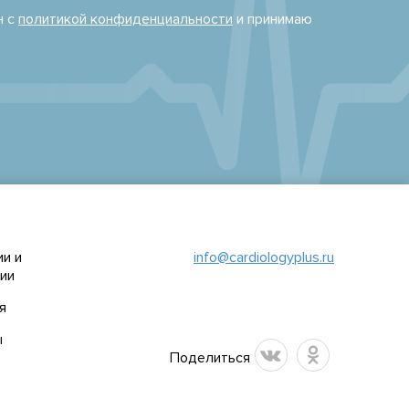
н с
политикой конфиденциальности
и принимаю
и и
info@cardiologyplus.ru
ии
я
ы
Поделиться