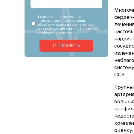
Многочи
сердеч
Я согласен на получение
информационной рассылки,
лечения
обработку своих
персональных
данных
в соответствии с
политикой
настоя
конфиденциальности
кардио
сосудис
ОТПРАВИТЬ
излече
неблаго
систему
ССЗ.
Крупны
артери
больных
профил
недоста
компле
оценку.