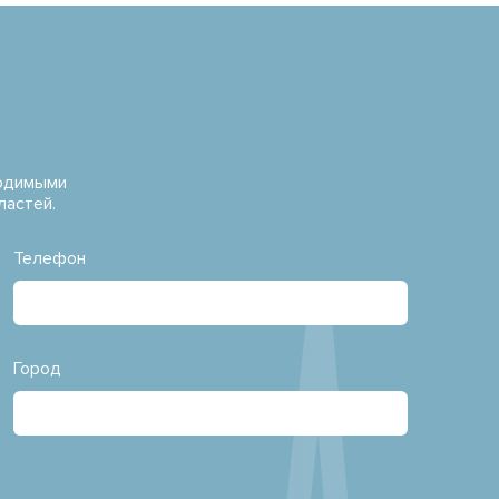
водимыми
ластей.
Телефон
Город