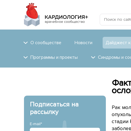
О сообществе
Новости
Дайджест к
Программы и проекты
Синдромы и со
Факт
осло
Подписаться на
Рак мол
рассылку
опухоль
стадии 
E-mail*
заболев