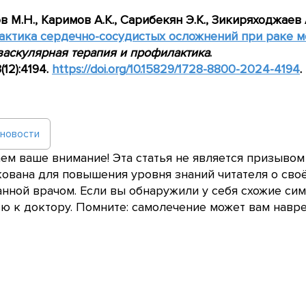
ов
М.Н., Каримов
А.К., Сарибекян
Э.К., Зикиряходжаев
актика сердечно-сосудистых осложнений при раке 
аскулярная терапия и профилактика
.
(12):4194.
https
://doi
.org
/10.15829/1728-8800-2024-4194
.
 новости
м ваше внимание! Эта статья не является призывом
ована для повышения уровня знаний читателя о сво
нной врачом. Если вы обнаружили у себя схожие сим
 к доктору. Помните: самолечение может вам навре