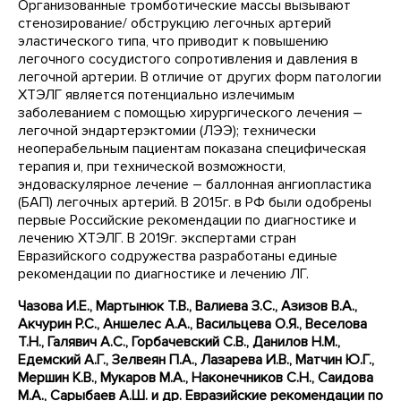
Организованные тромботические массы вызывают
стенозирование/ обструкцию легочных артерий
эластического типа, что приводит к повышению
легочного сосудистого сопротивления и давления в
легочной артерии. В отличие от других форм патологии
ХТЭЛГ является потенциально излечимым
заболеванием с помощью хирургического лечения –
легочной эндартерэктомии (ЛЭЭ); технически
неоперабельным пациентам показана специфическая
терапия и, при технической возможности,
эндоваскулярное лечение – баллонная ангиопластика
(БАП) легочных артерий. В 2015г. в РФ были одобрены
первые Российские рекомендации по диагностике и
лечению ХТЭЛГ. В 2019г. экспертами стран
Евразийского содружества разработаны единые
рекомендации по диагностике и лечению ЛГ.
Чазова И.Е., Мартынюк Т.В., Валиева З.С., Азизов В.А.,
Акчурин Р.С., Аншелес А.А., Васильцева О.Я., Веселова
Т.Н., Галявич А.С., Горбачевский С.В., Данилов Н.М.,
Едемский А.Г., Зелвеян П.А., Лазарева И.В., Матчин Ю.Г.,
Мершин К.В., Мукаров М.А., Наконечников С.Н., Саидова
М.А., Сарыбаев А.Ш. и др.
Евразийские рекомендации по