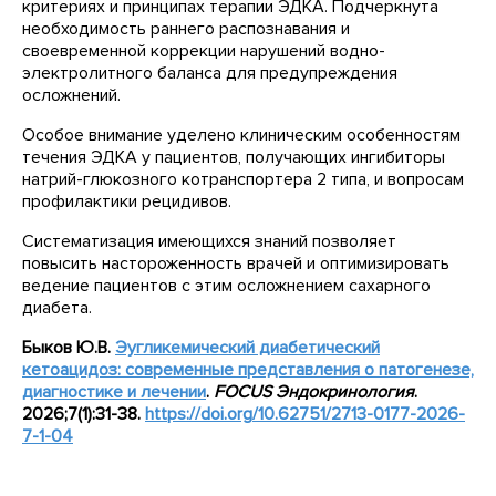
критериях и принципах терапии ЭДКА. Подчеркнута
необходимость раннего распознавания и
своевременной коррекции нарушений водно-
электролитного баланса для предупреждения
осложнений.
Особое внимание уделено клиническим особенностям
течения ЭДКА у пациентов, получающих ингибиторы
натрий-глюкозного котранспортера 2 типа, и вопросам
профилактики рецидивов.
Систематизация имеющихся знаний позволяет
повысить настороженность врачей и оптимизировать
ведение пациентов с этим осложнением сахарного
диабета.
Быков Ю.В.
Эугликемический диабетический
кетоацидоз: современные представления о патогенезе,
диагностике и лечении
.
FOCUS
Эндокринология
.
2026;7(1):31-38.
https
://
doi
.
org
/10.62751/2713-0177-2026-
7-1-04