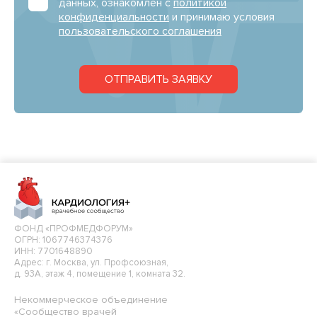
данных, ознакомлен с
политикой
конфиденциальности
и принимаю условия
пользовательского соглашения
ОТПРАВИТЬ ЗАЯВКУ
ФОНД «ПРОФМЕДФОРУМ»
ОГРН: 1067746374376
ИНН: 7701648890
Адрес: г. Москва, ул. Профсоюзная,
д. 93А, этаж 4, помещение 1, комната 32.
Некоммерческое объединение
«Сообщество врачей