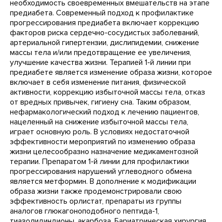
необходимость своевременных вмешательств на этапе
предиабета. Современный подход к профилактике
прогрессирования предиабета включает коррекцию
факторов риска сердечно-сосудистых заболеваний,
артериальной гипертензии, дислипидемии, снижение
массы тела и/или предотвращение ее увеличения,
улучшение качества жизни. Терапией 1-й линии при
предиабете является изменение образа жизни, которое
включает в себя изменение питания, физической
активности, коррекцию избыточной массы тела, отказ
от вредных привычек, гигиену сна. Таким образом,
нефармакологический подход к лечению пациентов,
нацеленный на снижение избыточной массы тела,
играет основную роль. В условиях недостаточной
эффективности мероприятий по изменению образа
жизни целесообразно назначение медикаментозной
терапии. Препаратом 1-й линии для профилактики
прогрессирования нарушений углеводного обмена
является метформин. В дополнение к модификации
образа жизни также продемонстрировали свою
эффективность орлистат, препараты из группы
аналогов глюкагоноподобного пептида-1,
тиазолидиндионы, акарбоза. Бариатрическая хирургия