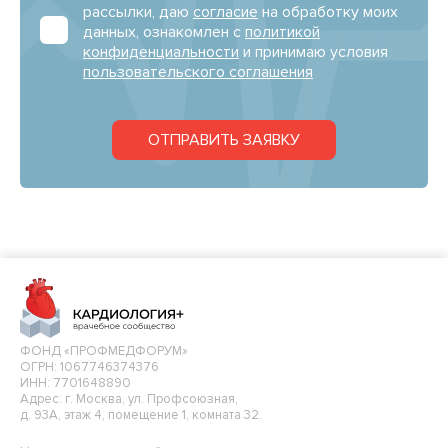
рассылки, даю
согласие
на обработку моих
данных, ознакомлен с
политикой
конфиденциальности
и принимаю условия
пользовательского соглашения
ОТПРАВИТЬ ЗАЯВКУ
ФОНД «ПРОФМЕДФОРУМ»
ОГРН: 1067746374376
ИНН: 7701648890
Адрес: г. Москва, ул. Профсоюзная,
д. 93А, этаж 4, помещение 1, комната 32.