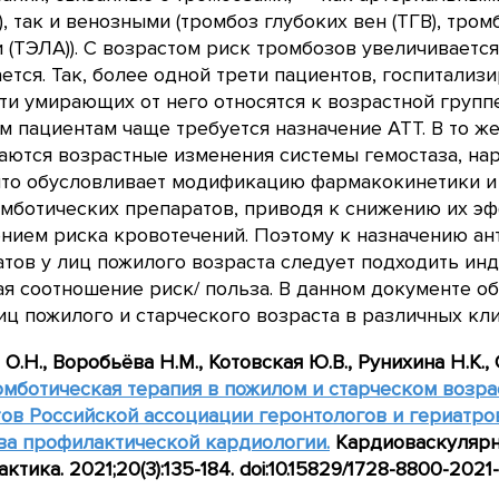
), так и венозными (тромбоз глубоких вен (ТГВ), тро
 (ТЭЛА)). С возрастом риск тромбозов увеличивается
ется. Так, более одной трети пациентов, госпитализ
ти умирающих от него относятся к возрастной группе 
 пациентам чаще требуется назначение АТТ. В то ж
аются возрастные изменения системы гемостаза, на
 что обусловливает модификацию фармакокинетики 
мботических препаратов, приводя к снижению их эф
нием риска кровотечений. Поэтому к назначению ан
тов у лиц пожилого возраста следует подходить ин
я соотношение риск/ польза. В данном документе о
иц пожилого и старческого возраста в различных кл
 О.Н., Воробьёва Н.М., Котовская Ю.В., Рунихина Н.К.,
мботическая терапия в пожилом и старческом возра
ов Российской ассоциации геронтологов и гериатро
ва профилактической кардиологии.
Кардиоваскулярн
ктика. 2021;20(3):135-184. doi:10.15829/1728-8800-2021