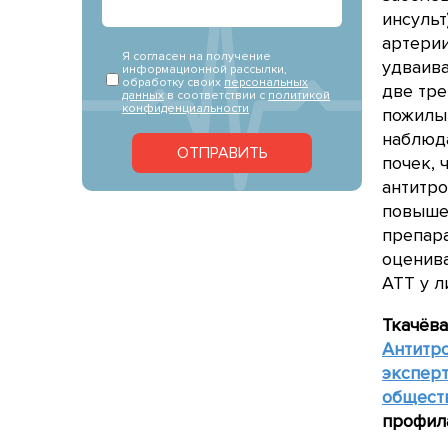
инсульт
артерии
Я согласен на получение
удваива
информационной рассылки,
обработку своих
персональных
две тре
данных
в соответствии с
политикой
конфиденциальности
пожилым
наблюд
ОТПРАВИТЬ
почек,
антитро
повыше
препара
оценива
АТТ у л
Ткачёва
Антитро
эксперт
общест
профила