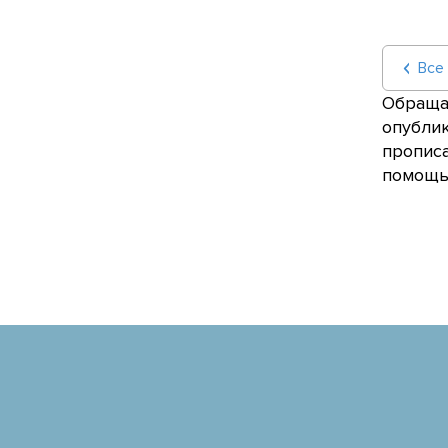
Все
Обращае
опублик
прописа
помощью