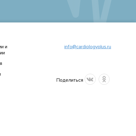
и и
info@cardiologyplus.ru
ии
я
ы
Поделиться