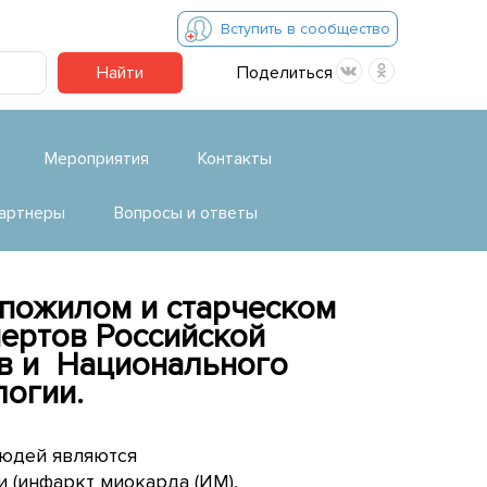
Вступить в сообщество
Найти
Поделиться
Мероприятия
Контакты
артнеры
Вопросы и ответы
 пожилом и старческом
пертов Российской
ов и Национального
огии.
людей являются
 (инфаркт миокарда (ИМ),