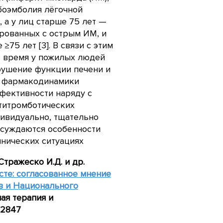
мбоэмболия лёгочной
, а у лиц старше 75 лет —
ированных с острым ИМ, и
≥75 лет [3]. В связи с этим
е время у пожилых людей
рушение функции печени и
и фармакодинамики
фективности наряду с
титромботических
дивидуально, тщательно
бсуждаются особенности
инических ситуациях
 Стражеско И.Д. и др.
сте: согласованное мнение
в и Национального
ая терапия и
-2847