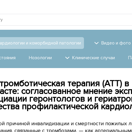
ардиологии и коморбидной патологии
Видео и фото
стояния
Нозологии
Клинические случаи
П
тромботическая терапия (АТТ) в
асте: согласованное мнение экс
циации геронтологов и гериатр
ства профилактической кардиол
ой причиной инвалидизации и смертности пожилых 
ания, связанные с тромбозами, — как артериальными