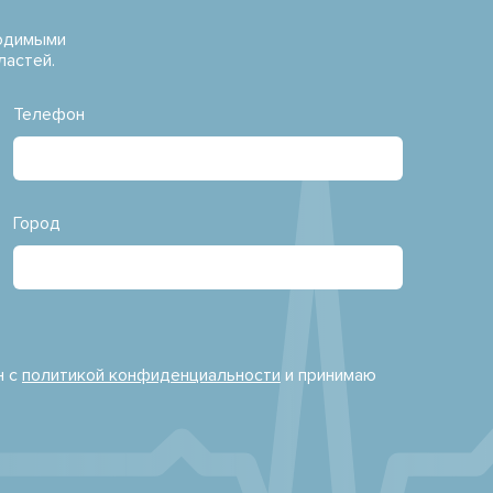
водимыми
ластей.
Телефон
Город
н с
политикой конфиденциальности
и принимаю