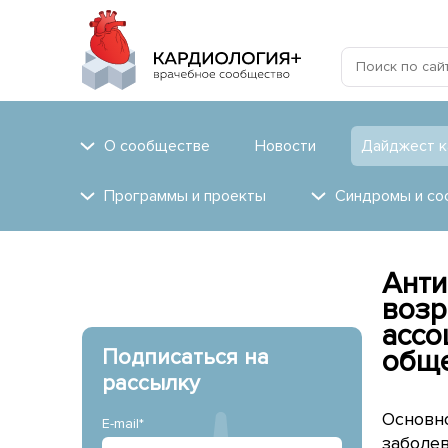
О сообществе
Новости
Дайджест к
Программы и проекты
Синдромы и со
Анти
возр
ассо
обще
Подписаться на
рассылку
Основн
E-mail*
заболев