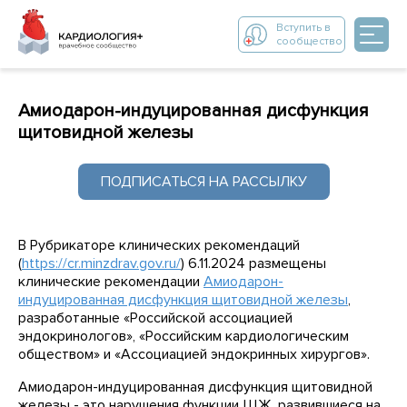
Вступить в
сообщество
Амиодарон-индуцированная дисфункция
щитовидной железы
ПОДПИСАТЬСЯ НА РАССЫЛКУ
В Рубрикаторе клинических рекомендаций
(
https://cr.minzdrav.gov.ru/
) 6.11.2024 размещены
клинические рекомендации
Амиодарон-
индуцированная дисфункция щитовидной железы
,
разработанные «Российской ассоциацией
эндокринологов», «Российским кардиологическим
обществом» и «Ассоциацией эндокринных хирургов».
Амиодарон-индуцированная дисфункция щитовидной
железы - это нарушения функции ЩЖ, развившиеся на