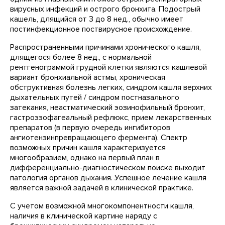
вирусных инфекций и острого бронхита. Подострый
кашель, длящийся от 3 до 8 нед., обычно имеет
постинфекционное поствирусное происхождение.
Распространенными причинами хронического кашля,
длящегося более 8 нед., с нормальной
рентгенограммой грудной клетки являются кашлевой
вариант бронхиальной астмы, хроническая
обструктивная болезнь легких, синдром кашля верхних
дыхательных путей / синдром постназального
затекания, неастматический эозинофильный бронхит,
гастроэзофагеальный рефлюкс, прием лекарственных
препаратов (в первую очередь ингибиторов
ангиотензинпревращающего фермента). Спектр
возможных причин кашля характеризуется
многообразием, однако на первый план в
дифференциально-диагностическом поиске выходит
патология органов дыхания. Успешное лечение кашля
является важной задачей в клинической практике.
С учетом возможной многокомпонентности кашля,
наличия в клинической картине наряду с