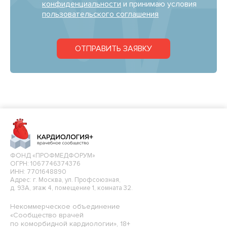
конфиденциальности
и принимаю условия
пользовательского соглашения
ОТПРАВИТЬ ЗАЯВКУ
ФОНД «ПРОФМЕДФОРУМ»
ОГРН: 1067746374376
ИНН: 7701648890
Адрес: г. Москва, ул. Профсоюзная,
д. 93А, этаж 4, помещение 1, комната 32.
Некоммерческое объединение
«Сообщество врачей
по коморбидной кардиологии», 18+