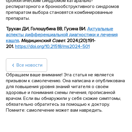
бронхитическим синдромом катарально-
респираторного и бронхообструктивного синдромов
препаратом выбора становятся комбинированные
препараты.
Трухан ДИ, Голошубина ВВ, Гусина ВИ.
Актуальные
аспекты дифференциальной диагностики и лечения
кашля
.
Медицинский Совет
. 2024;(20):191-
201.
https
://
doi
.
org
/10.21518/
ms
2024-501
Все новости
Обращаем ваше внимание! Эта статья не является
призывом к самолечению. Она написана и опубликована
для повышения уровня знаний читателя о своём
здоровье и понимания схемы лечения, прописанной
врачом. Если вы обнаружили у себя схожие симптомы,
обязательно обратитесь за помощью к доктору.
Помните: самолечение может вам навредить.