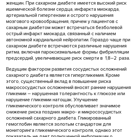
женщин. При сахарном диабете имеется высокий риск
ишемической болезни сердца, инфаркта миокарда,
артериальной гипертензии и острого нарушения
мозгового кровообращения, причем у пациентов с
сахарным диабетом может встречаться безболевой
острый инфаркт миокарда, связанный с наличием
автономной кардиальной нейропатии. Гораздо чаще при
сахарном диабете встречаются различные нарушения
ритма, включая пароксизмальные формы фибрилляции
предcердий, увеличивающие риск смерти в 1,8–2 раза.
Ведущим фактором развития сосудистых осложнений
сахарного диабета является гипергликемия. Кроме
этого, существенный вклад в повышение риска
макрососудистых осложнений вносят ранние нарушения
гликемии – нарушенная толерантность к глюкозе или
нарушение гликемии натощак. Улучшение
гликемического контроля обусловливает значимое
снижение риска поздних макро- и микрососудистых
осложнений сахарного диабета. Гликированный
гемоглобин является золотым стандартом для
мониторинга гликемического контроля, однако этот
показатель не дает полноценной информации о